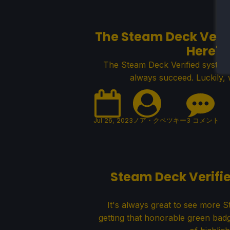
The Steam Deck Veri
Here's
The Steam Deck Verified system h
always succeed. Luckily, w
Jul 26, 2023
ノア・クペツキー
3 コメント
Steam Deck Verifie
It's always great to see more 
getting that honorable green bad