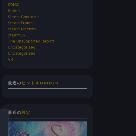
SDHQ
Steam
Steam Controller
Steam Frame
Steam Machine
SteamOS
The Unsupported Report
Uncategorized
Uncategorized
VR
最近の
ヒント＆GUIDES
最近の
設定