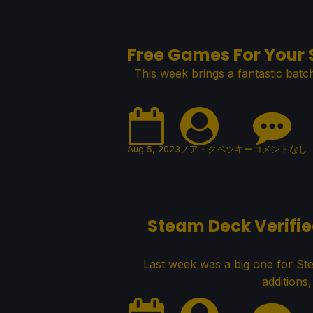
Free Games For Your 
This week brings a fantastic bat
Aug 5, 2023
ノア・クペツキー
コメントなし
Steam Deck Verifie
Last week was a big one for St
additions