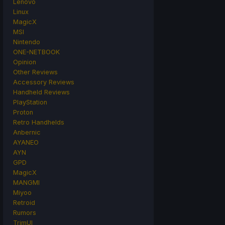
Lenovo
Linux
MagicX
MSI
Nintendo
ONE-NETBOOK
Opinion
Other Reviews
Accessory Reviews
Handheld Reviews
PlayStation
Proton
Retro Handhelds
Anbernic
AYANEO
AYN
GPD
MagicX
MANGMI
Miyoo
Retroid
Rumors
TrimUI