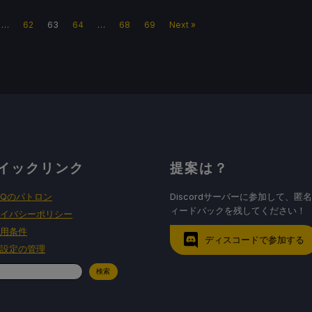
…
62
63
64
…
68
69
Next »
イックリンク
提案は？
HQのパトロン
Discordサーバーに参加して、匿
ィードバックを残してください！
イバシーポリシー
用条件
ディスコードで参加する
設定の管理