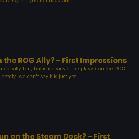
hts ready for you to check out!
 the ROG Ally? - First Impressions
nd really fun, but is it ready to be played on the ROG
ately, we can't say it is just yet.
un on the Steam Deck? - First