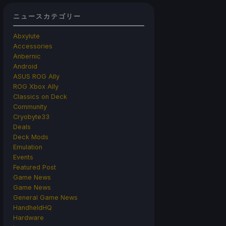
ニュースカテゴリー
Abxylute
Accessories
Anbernic
Android
ASUS ROG Ally
ROG Xbox Ally
Classics on Deck
Community
Cryobyte33
Deals
Deck Mods
Emulation
Events
Featured Post
Game News
Game News
General Game News
HandheldHQ
Hardware