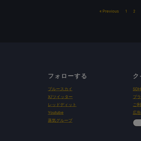
« Previous
1
2
フォローする
ク
ブルースカイ
SD
X/ツイッター
プラ
レッドディット
ご利
Youtube
広告
蒸気グループ