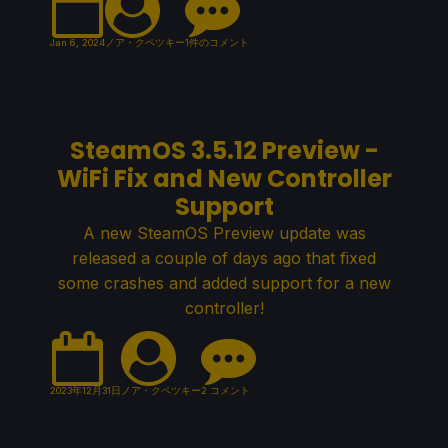
Jan 6, 2024
ノア・クペツキー
1件のコメント
SteamOS 3.5.12 Preview -
WiFi Fix and New Controller
Support
A new SteamOS Preview update was
released a couple of days ago that fixed
some crashes and added support for a new
controller!
2023年12月31日
ノア・クペツキー
2 コメント