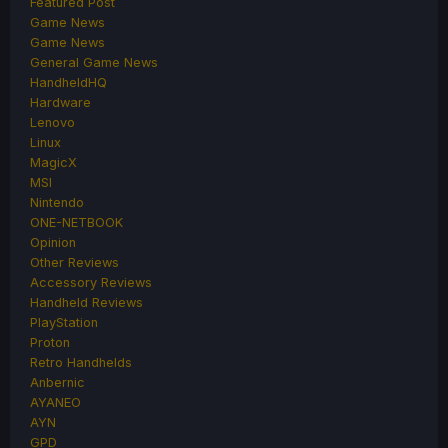
Featured Post
Game News
Game News
General Game News
HandheldHQ
Hardware
Lenovo
Linux
MagicX
MSI
Nintendo
ONE-NETBOOK
Opinion
Other Reviews
Accessory Reviews
Handheld Reviews
PlayStation
Proton
Retro Handhelds
Anbernic
AYANEO
AYN
GPD