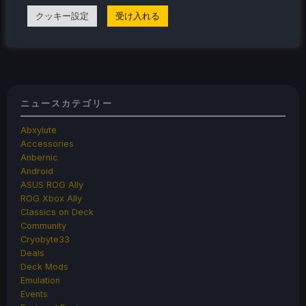
クッキー設定
受け入れる
«
1
2
…
7
8
9
…
12
13
Next
Previous
»
ニュースカテゴリー
Abxylute
Accessories
Anbernic
Android
ASUS ROG Ally
ROG Xbox Ally
Classics on Deck
Community
Cryobyte33
Deals
Deck Mods
Emulation
Events