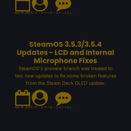
Nov 16, 2023
ノア・クペツキー
コメントなし
SteamOS 3.5.3/3.5.4
Updates - LCD and Internal
Microphone Fixes
SteamOS's preview branch was treated to
two new updates to fix some broken features
from the Steam Deck OLED update.
Nov 16, 2023
ノア・クペツキー
コメントなし