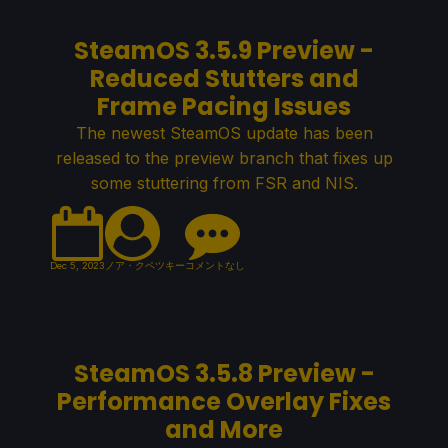
SteamOS 3.5.9 Preview -
Reduced Stutters and
Frame Pacing Issues
The newest SteamOS update has been
released to the preview branch that fixes up
some stuttering from FSR and NIS.
Dec 5, 2023
ノア・クペツキー
コメントなし
SteamOS 3.5.8 Preview -
Performance Overlay Fixes
and More