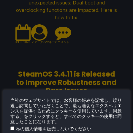
unexpected issues: Dual boot and
overclocking functions are impacted. Here is
how to fix.
Oct 8, 2023
ノア・クペツキー
2 コメント
SteamOS 3.4.11 is Released
to Improve Robustness and
Rare Issues
A small new SteamOS update was released
当社のウェブサイトでは、お客様の好みを記憶し、繰り
返し訪問していただくことで、最も適切なエクスペリエ
to improve robustness and more!
ンスを提供するためにクッキーを使用しています。同意
する」をクリックすると、すべてのクッキーの使用に同
意したことになります。
.
私の個人情報を販売しないでください
Oct 7, 2023
ノア・クペツキー
コメントなし