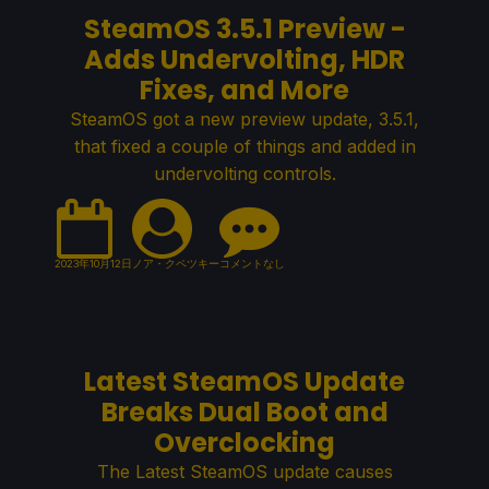
SteamOS 3.5.1 Preview -
Adds Undervolting, HDR
Fixes, and More
SteamOS got a new preview update, 3.5.1,
that fixed a couple of things and added in
undervolting controls.
2023年10月12日
ノア・クペツキー
コメントなし
Latest SteamOS Update
Breaks Dual Boot and
Overclocking
The Latest SteamOS update causes