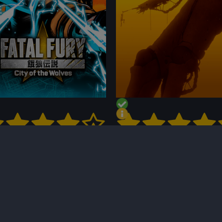
ォーマンス
パフォーマンス
ォーマンス
パフォーマンス
テンツ
コンテンツ
テンツ
コンテンツ
ベスト・オン・デック