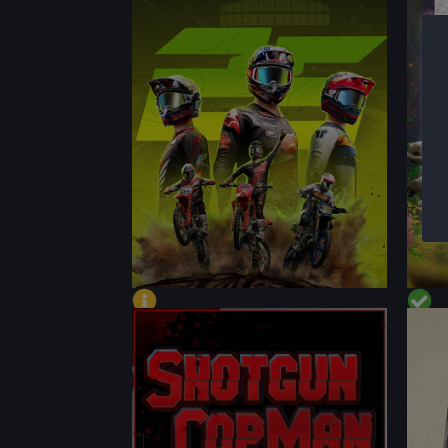
蒸気検証済みレーティング
ベ
スチーム検証済みレーティング
ベ
コンテンツを選択
す
は
パフォーマンス
パフ