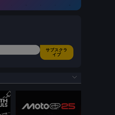
サブスクラ
イブ
パフォーマンス評価
パフォーマンス評価
リセット