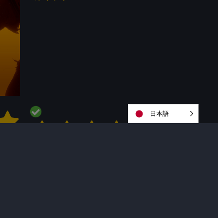
日本語
パフォーマンス
コンテンツ