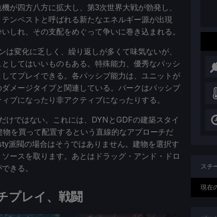
危機が四方八方に拡大し、第3次世界大戦が勃発し、
。テンペストと呼ばれる新たなエネルギー源が出現
酔いしれ、その支配をめぐって争いに巻き込まれる。
ョンは変化に乏しく、繰り返しが多くて味気ないが、
ュとしてはいいものもある。特殊能力、優秀なパッシ
としてプレイできる。各パッシブ能力は、ユニットが
のダメージタイプと関連している。パークはパッシブ
ティブになったり非アクティブになったりする。
だけではない。これには、DYNとGDFの建築スタイ
建物を買って配置するという直線的なアプローチだ
sty派閥の場合はそうではありません。建物を選択す
リソースを取ります。あとはドラッグ・アンド・ドロ
スチ
ができる。
現在
チプレイ、戦闘