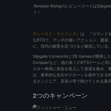
Tempest RisingのレビューコードはSlip
う！
テンペスト・ライジング
』は、『コマンド
なRTSで、テンポの速いアクション、建築
に、現代の観客を近づけると確信している
Slipgate Ironworksと2B Gamesが開発した
Conquerなど、他の多くのRTSゲーム
スター車両に資金を投入して資源を集め、軍隊を
は、基本的な歩兵やドローンを操作できる
るエンジニア、見張り塔で助けてくれる新
2つのキャンペーン