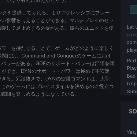
で、かなり有利に戦えるだろう。
ンクを提供してくれる。よりアグレッシブにプレー
いい影響を与えることができる。マルチプレイのセッ
Let 
急襲して足止めする必要がある。彼らのユニットを使
con
comm
パワーを持たせることで、ゲームがどのように楽しく
play
派閥には、Command and Conquerのゲームにおけ
Sect
Perf
パワーがある。GDFのサポート・パワーは部隊を満
Play
ができ、DYNのサポート・パワーは極めて不安定
Bad
きる。冗談抜きで、DYNの空爆コマンドは、大型
Unp
。このゲームにはプレイスタイルを決めるのに役立つ
Sub
も戦闘を楽しめるようになっている。
S
Sect
Yes,