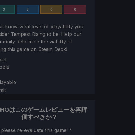
3
3
0
0
us know what level of playability you
sider
Tempest Rising
to be. Help our
unity determine the viability of
ing this game on Steam Deck!
ion
ect
able
layable
mit
DHQはこのゲームレビューを再評
価すべきか？
ion
 please re-evaluate this game!
*