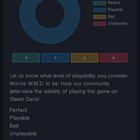
0
2
0
0
Let us know what level of playability you consider
Worms W.M.D.
to be. Help our community
determine the viability of playing this game on
Steam Deck!
Section
Perfect
Playable
Bad
Unplayable