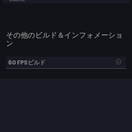
その他のビルド＆インフォメーショ
ン
60 FPSビルド
SteamOS：
60FPS and 60hz Refresh Rate
TDP: 10 Watts
GPU Clock Speed Frequency: Disabled