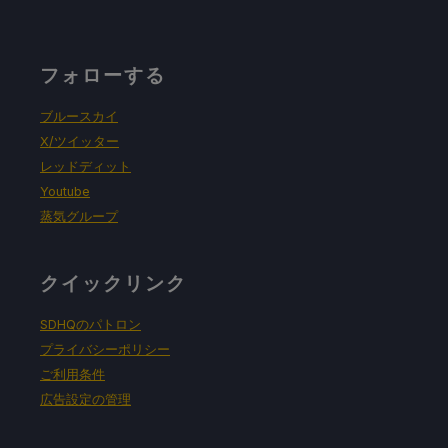
プロトン・バージョン
互換性の強制なし
フォローする
ブルースカイ
ゲーム設定：
X/ツイッター
レッドディット
No change from default
Youtube
蒸気グループ
バッテリーの使用量/時間
クイックリンク
Battery Life: 4-5 Hours
SDHQのパトロン
Max Temps: 50-55 CPU & GPU
プライバシーポリシー
ご利用条件
広告設定の管理