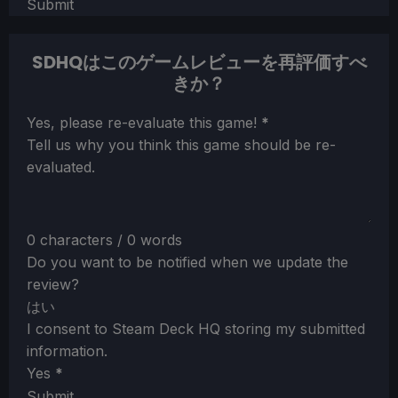
Submit
SDHQはこのゲームレビューを再評価すべ
きか？
Section
Yes, please re-evaluate this game!
*
Tell us why you think this game should be re-
evaluated.
0 characters / 0 words
Do you want to be notified when we update the
review?
はい
I consent to Steam Deck HQ storing my submitted
information.
Yes
*
Submit