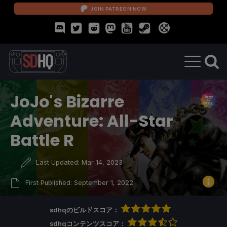
JOIN PATREON NOW
JoJo's Bizarre
Adventure: All-Star
Battle R
Last Updated:
Mar 14, 2023
First Published:
September 1, 2022
sdhqのビルドスコア：
sdhqコンテンツスコア：