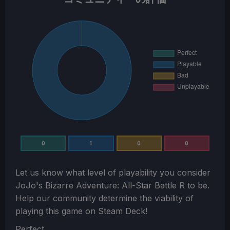
0
1
0
0
Let us know what level of playability you consider
JoJo's Bizarre Adventure: All-Star Battle R
to be.
Help our community determine the viability of
playing this game on Steam Deck!
Section
Perfect