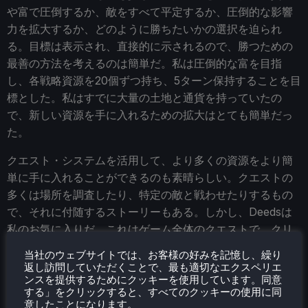
や富で圧倒するか、敵をすべて平定するか、圧倒的な影響
力を拡大するか、どのように勝ちたいかの選択を迫られ
る。目標は表示され、直接的に示されるので、勝つための
最善の方法を考えるのは簡単だ。私は圧倒的な富を目指
し、各戦略資源を20個ずつ持ち、5ターン保持することを目
標とした。私はすでに大量の土地と通貨を持っていたの
で、新しい資源を手に入れるための拡大はとても簡単だっ
た。
クエスト・システムを活用して、より多くの資源をより簡
単に手に入れることができるのも素晴らしい。クエストの
多くは場所を調査したり、特定の敵と戦わせたりするもの
で、それに付随するストーリーもある。しかし、Deedsは
私のお気に入りだ。これはゲーム全体のクエストで、クリ
アすれば他の誰も請求できない大きなボーナスを手に入れ
当社のウェブサイトでは、お客様の好みを記憶し、繰り
ることができる。報酬は素晴らしく、全ユニットの移動追
返し訪問していただくことで、最も適切なエクスペリエ
ンスを提供するためにクッキーを使用しています。同意
加や都市のキャップ追加から、同化スロットの追加や恒久
する」をクリックすると、すべてのクッキーの使用に同
的な人口ボーナスまで多岐にわたる。私はこのボーナスを
意したことになります。