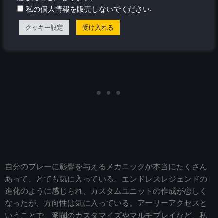
得るために奔走するのが好きだったし、ボーナスはゲーム
.
私の個人情報を販売しないでください
を大きく変える可能性がある。
クッキー設定
受け入れる
自分のプレーに影響を与えるメカニックが本当にたくさん
あって、とても気に入っている。エンドレスレジェンドの
進化のように感じられ、カスタムユニットの作成が恋しく
なったが、方向性は気に入っている。アーリーアクセスと
いうことで、派閥のカスタマイズやマルチプレイなど、私