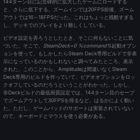
144ターン目に記念碑的に拡大したゲームにロードする
と、さらに低下する。ズームインでは20FPS前後、ズーム
アウトでは16～18FPSだった。これはちょっと残酷すぎる
し、デッキでのプレイをより難しくしている。
ビデオ設定を弄ろうとしたとき、そこに何もないことに気
づいた。そこで、
SteamDeck=0 %command%
起動オプシ
ョンを使って、もしかしたらSteam Deck専用ビルドで非表
示になっているのかもしれないと調べてみたところ、表示
された。このことから、Amplitudeは間違いなくSteam
Deck専用のビルドを作っていて、ビデオオプションをロッ
クオフしているのだろうということがわかった。しかし、
非Deckビルドの最低画質設定では、144ターン目のセーブ
でズームアウトして30FPSを得るなど、はるかによく動い
た。ただし、ゲームパッドのサポートは実装されていない
ので、キーボードとマウスを使う必要がある。