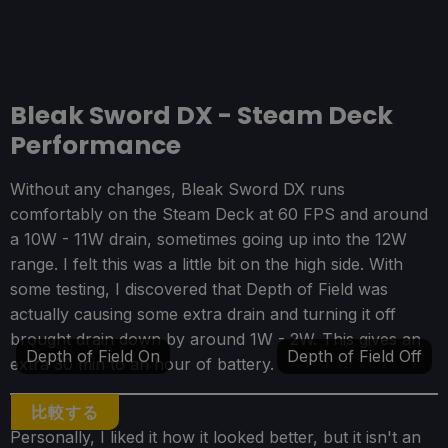
Bleak Sword DX - Steam Deck
Performance
Without any changes, Bleak Sword DX runs
comfortably on the Steam Deck at 60 FPS and around
a 10W - 11W drain, sometimes going up into the 12W
range. I felt this was a little bit on the high side. With
some testing, I discovered that Depth of Field was
actually causing some extra drain and turning it off
brought drain down by around 1W - 2W. This gives an
Depth of Field On
Depth of Field Off
extra 30 min to an hour of battery.
比較する
Personally, I liked it how it looked better, but it isn't an