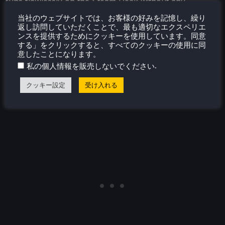
runs flawlessly on the Steam Deck without any
changes, though Depth of Field being turned off can
当社のウェブサイトでは、お客様の好みを記憶し、繰り
help it a bit with battery. But whether you choose to do
返し訪問していただくことで、最も適切なエクスペリエ
ンスを提供するためにクッキーを使用しています。同意
that or not, this is going to be a good time!
する」をクリックすると、すべてのクッキーの使用に同
意したことになります。
.
私の個人情報を販売しないでください
クッキー設定
受け入れる