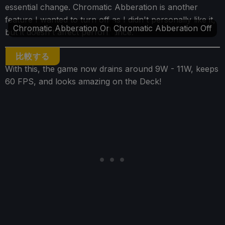
essential change. Chromatic Abberation is another
feature I wanted to turn off as I didn't personally like it,
Chromatic Abberation On
Chromatic Abberation Off
but it doesn't affect performance.
比較する
With this, the game now drains around 9W - 11W, keeps
60 FPS, and looks amazing on the Deck!