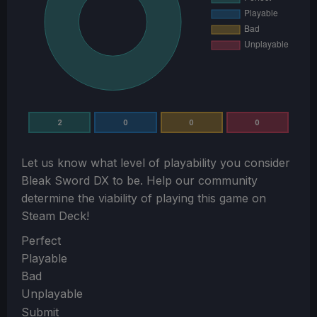
2
0
0
0
Let us know what level of playability you consider
Bleak Sword DX
to be. Help our community
determine the viability of playing this game on
Steam Deck!
Section
Perfect
Playable
Bad
Unplayable
Submit