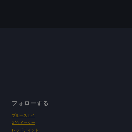
フォローする
ブルースカイ
X/ツイッター
レッドディット