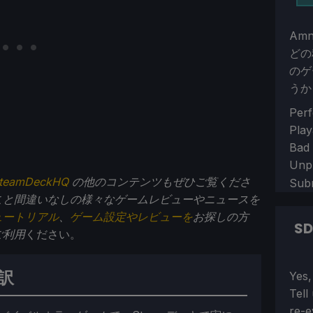
Amn
どの
のゲ
うか
Sect
Perf
Play
Bad
Unp
teamDeckHQ
の他のコンテンツもぜひご覧くださ
Sub
こと間違いなしの様々なゲームレビューやニュースを
ュートリアル
、
ゲーム設定やレビューを
お探しの方
S
ご利用
ください。
訳
Sect
Yes,
Tell
re-e