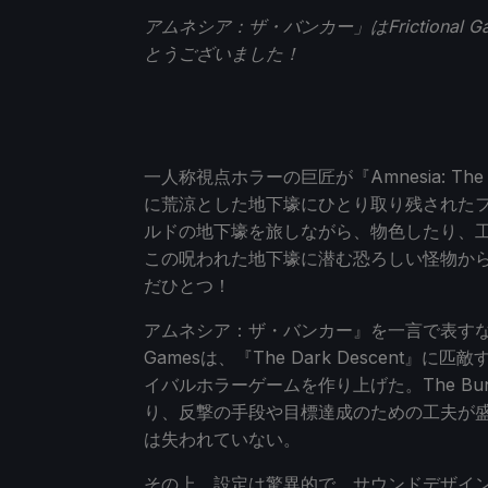
アムネシア：ザ・バンカー」はFrictiona
とうございました！
一人称視点ホラーの巨匠が『Amnesia: Th
に荒涼とした地下壕にひとり取り残された
ルドの地下壕を旅しながら、物色したり、
この呪われた地下壕に潜む恐ろしい怪物か
だひとつ！
アムネシア：ザ・バンカー』を一言で表すなら..
Gamesは、『The Dark Descen
イバルホラーゲームを作り上げた。The B
り、反撃の手段や目標達成のための工夫が
は失われていない。
その上、設定は驚異的で、サウンドデザイン