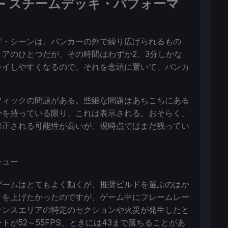
- スチームデッキ・パフォーマ
グ・シーンは、バンカーの外で繰り広げられるもの
アのひとつだが、その時間はわずか2、3分しかな
レイしやすくなるので、それを念頭に置いて、バンカ
フィックの問題がある。些細な問題はあちこちにある
かを持っている限り、これは表示される。おそらく、
修正される可能性が高いが、現時点ではまだ残ってい
ゲームはとてもよく動くが、推奨ビルドを選ぶのはか
トを上げたかったのですが、ゲーム中にフレームレー
ナンスエリアの特定のセクションや火災が発生したと
が52～55FPS、ときには43まで落ちることがあ