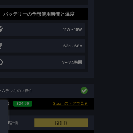
バッテリーの予想使用時間と温度
11W - 15W
63c - 68c
3～3.5時間
ームデッキの互換性
の価格
$24.99
Steamストアで見る
トンDB評価